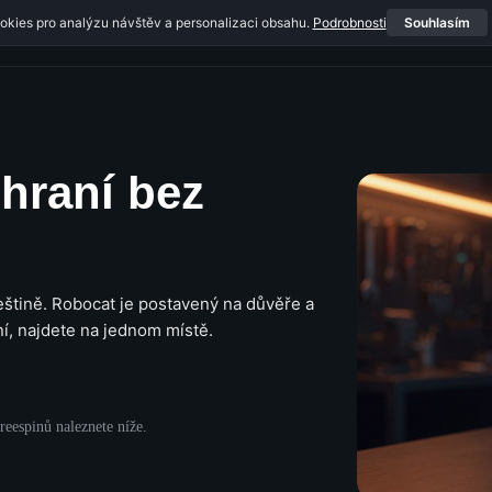
kies pro analýzu návštěv a personalizaci obsahu.
Podrobnosti
Souhlasím
Bonusy
Hry
Aktuality
Podpora
hraní bez
eštině. Robocat je postavený na důvěře a
ní, najdete na jednom místě.
eespinů naleznete níže.