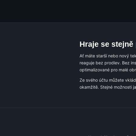
Hraje se stejně
Ať máte starší nebo nový tel
reaguje bez prodlev. Bez ins
optimalizované pro malé obra
Ze svého účtu můžete vkládat
okamžitě. Stejné možnosti j