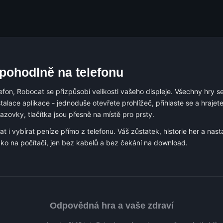
 pohodlně na telefonu
efon, Robocat se přizpůsobí velikosti vašeho displeje. Všechny hry se
talace aplikace - jednoduše otevřete prohlížeč, přihlaste se a hrajete
zovky, tlačítka jsou přesně na místě pro prsty.
 i vybírat peníze přímo z telefonu. Váš zůstatek, historie her a nas
ako na počítači, jen bez kabelů a bez čekání na download.
Odpovědná hra a vaše zdraví