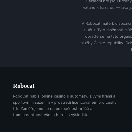
Hazardní hry jsou určeny
vztahu k hazardu — jako j
V Robocat máte k dispozici
z účtu. Tyto možnosti může
obraťte se na tyto organ
služby České republiky. Dalš
Robocat
RoboCat nabízí online casino s automaty, živými hrami a
sportovním sázením v prostředí licencovaném pro český
trh. Zaměřujeme se na bezpečnost hráčů a
transparentnost všech herních výsledků.