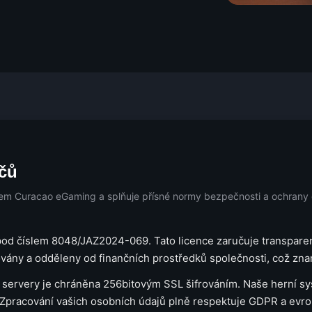
áčů
em Curacao eGaming a splňuje přísné normy bezpečnosti a ochrany d
od číslem 8048/JAZ2024-069. Tato licence zaručuje transparent
govány a odděleny od finančních prostředků společnosti, což z
 servery je chráněna 256bitovým SSL šifrováním. Naše herní sy
 Zpracování vašich osobních údajů plně respektuje GDPR a evro