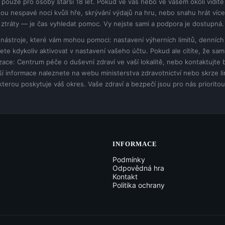
 pouze pro osoby starší 18 let. Pokud ve vás nebo ve vašem okolí vidí
sou nespavé noci kvůli hře, skrývání výdajů na hru, nebo snahu hrát víc
ztráty — je čas vyhledat pomoc. Vy nejste sami a podpora je dostupná.
 nástroje, které vám mohou pomoci: nastavení výherních limitů, denníc
te kdykoliv aktivovat v nastavení vašeho účtu. Pokud ale cítíte, že sam
izace: Centrum péče o duševní zdraví ve vaší lokalitě, nebo kontaktujte
í informace naleznete na webu ministerstva zdravotnictví nebo skrze lin
kterou poskytuje váš okres. Vaše zdraví a bezpečí jsou pro nás prioritou
INFORMACE
Podmínky
Odpovědná hra
Kontakt
Politika ochrany