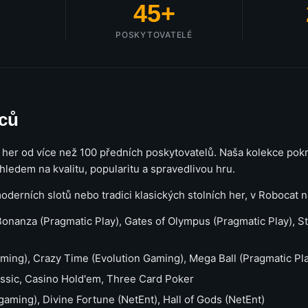
45+
POSKYTOVATELÉ
bců
her od více než 100 předních poskytovatelů. Naša kolekce pokr
hledem na kvalitu, popularitu a spravedlivou hru.
oderních slotů nebo tradici klasických stolních her, v Robocat n
onanza (Pragmatic Play), Gates of Olympus (Pragmatic Play), St
ming), Crazy Time (Evolution Gaming), Mega Ball (Pragmatic Play
assic, Casino Hold'em, Three Card Poker
ming), Divine Fortune (NetEnt), Hall of Gods (NetEnt)